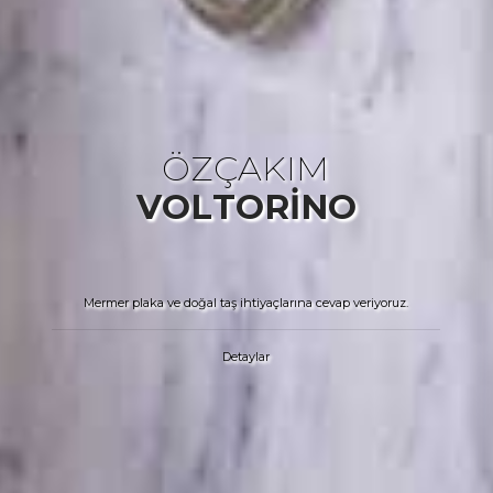
Ö
Z
Ç
A
K
I
M
V
O
L
T
O
R
I
N
O
Mermer plaka ve doğal taş ihtiyaçlarına cevap veriyoruz.
Detaylar